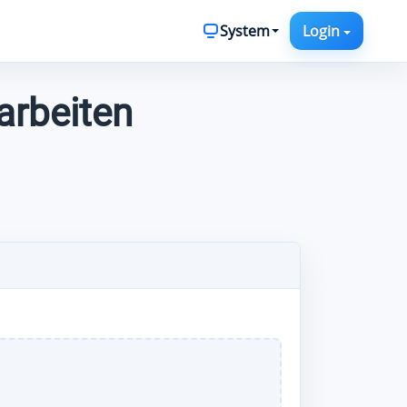
System
Login
earbeiten