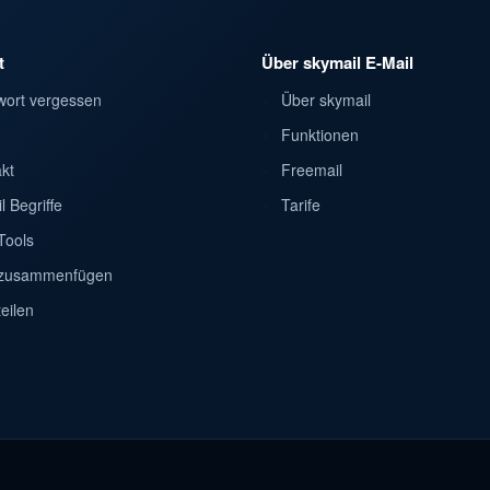
t
Über skymail E-Mail
wort vergessen
Über skymail
Funktionen
kt
Freemail
l Begriffe
Tarife
Tools
zusammenfügen
eilen